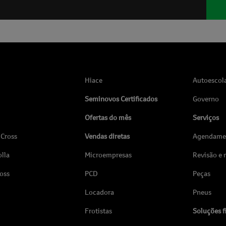
Hiace
Autoescol
Seminovos Certificados
Governo
Ofertas do mês
Serviços
 Cross
Vendas diretas
Agendamen
lla
Microempresas
Revisão e
ross
PCD
Peças
Locadora
Pneus
Frotistas
Soluções f