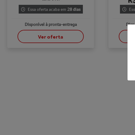
Essa oferta acaba em
28 dias
Ess
Disponível à pronta-entrega
Disp
Ver oferta