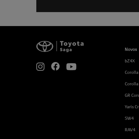
Novos
bZ4X
Corolla
Corolla
GR Coro
Yaris C
SW4
RAV4