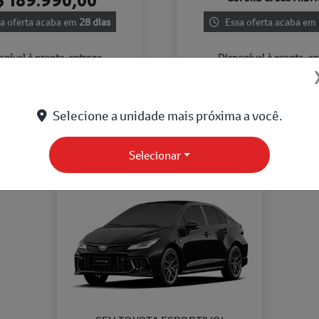
a oferta acaba em
28 dias
Essa oferta acaba em
onível à pronta-entrega
Disponível à pronta-en
Ver oferta
Ver oferta
Selecione a unidade mais próxima a você.
COROLLA
Selecionar
GR-SPORT 2026