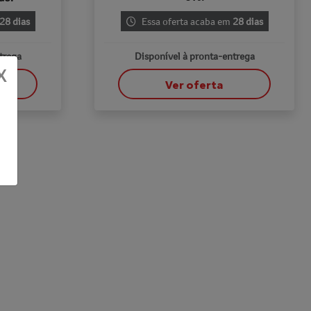
28 dias
Essa oferta acaba em
28 dias
trega
Disponível à pronta-entrega
X
Ver oferta