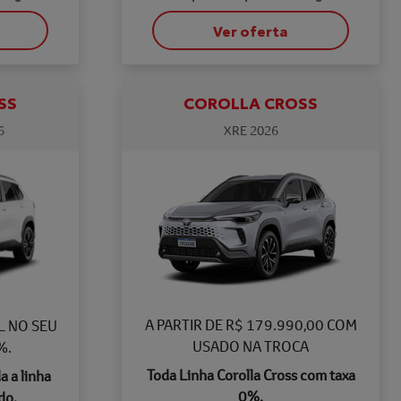
Ver oferta
SS
COROLLA CROSS
6
XRE 2026
A PARTIR DE R$ 179.990,00 COM
L NO SEU
USADO NA TROCA
%.
Toda Linha Corolla Cross com taxa
a a linha
0%.
do.