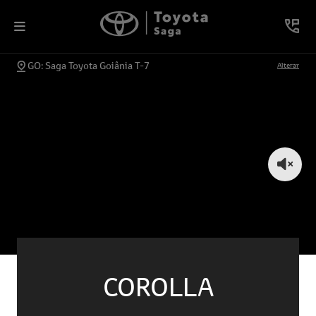
GO: Saga Toyota Goiânia T-7
Alterar
COROLLA