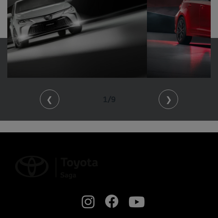
❮
2/9
❯