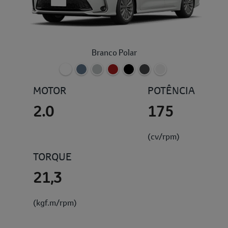
Branco Polar
MOTOR
POTÊNCIA
2.0
175
(cv/rpm)
TORQUE
21,3
(kgf.m/rpm)