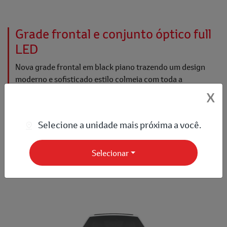
Grade frontal e conjunto óptico full
LED
Nova grade frontal em black piano trazendo um design
moderno e sofisticado estilo colmeia com toda a
elegância de um Corolla, além de conjunto óptico
X
dianteiro e traseiro full LED com assistência de farol alto
automático.​
Selecione a unidade mais próxima a você.
❮
❯
1/4
Selecionar