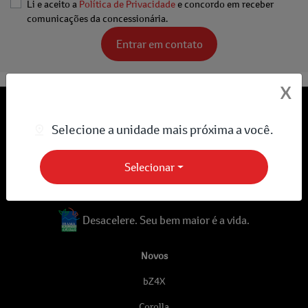
Li e aceito a
Política de Privacidade
e concordo em receber
comunicações da concessionária.
Entrar em contato
X
Selecione a unidade mais próxima a você.
Selecionar
Desacelere. Seu bem maior é a vida.
Novos
bZ4X
Corolla