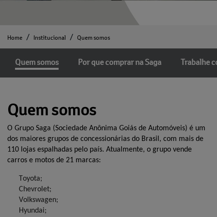
Home
Institucional
Quem somos
Quem somos
Por que comprar na Saga
Trabalhe 
Quem somos
O Grupo Saga (Sociedade Anônima Goiás de Automóveis) é um
dos maiores grupos de concessionárias do Brasil, com mais de
110 lojas espalhadas pelo país. Atualmente, o grupo vende
carros e motos de 2
1
marcas:
Toyota;
Chevrolet;
Volkswagen;
H
yundai;