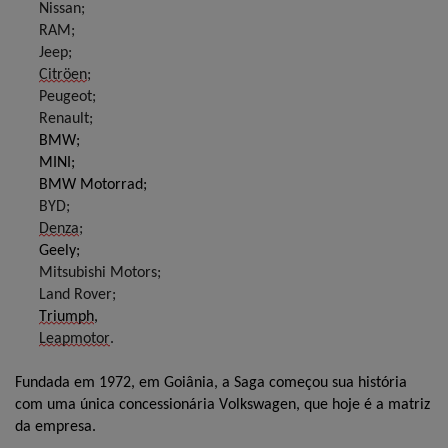
Nissan;
RAM;
Jeep;
Citröen
;
Peugeot;
Renault;
BMW;
MINI;
BMW Motorrad;
BYD;
Denza
;
Geely;
Mitsubishi Motors;
Land Rover;
Triumph
,
Leapmotor
.
Fundada em 1972, em Goiânia, a Saga começou sua história
com uma única concessionária Volkswagen, que hoje é a matriz
da empresa.