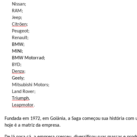
Nissan;
RAM;
Jeep;
Citröen
;
Peugeot;
Renault;
BMW;
MINI;
BMW Motorrad;
BYD;
Denza
;
Geely;
Mitsubishi Motors;
Land Rover;
Triumph
,
Leapmotor
.
Fundada em 1972, em Goiânia, a Saga começou sua história com 
hoje é a matriz da empresa.