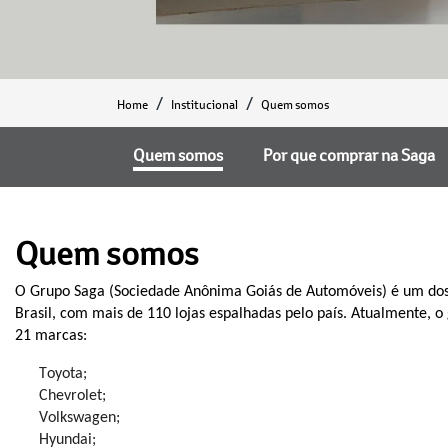
Home
Institucional
Quem somos
Quem somos
Por que comprar na Saga
Quem somos
O Grupo Saga (Sociedade Anônima Goiás de Automóveis) é um dos
Brasil, com mais de 110 lojas espalhadas pelo país. Atualmente, 
2
1
marcas:
Toyota;
Chevrolet;
Volkswagen;
H
yundai;