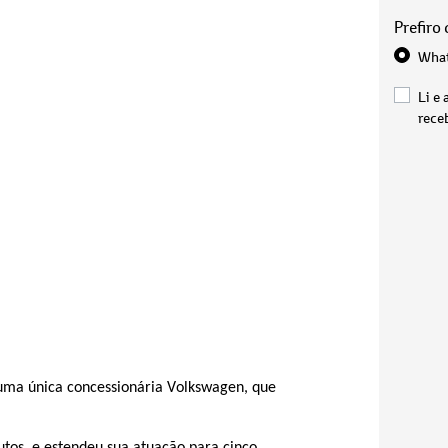
Prefiro
Wha
Li e 
rece
uma única concessionária Volkswagen, que