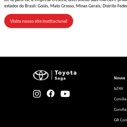
De lá para cá, a empresa cresceu, diversificou suas marcas e prod
estados do Brasil: Goiás, Mato Grosso, Minas Gerais, Distrito Fede
Visite nosso site institucional
Novos
bZ4X
Corolla
Corolla
GR Coro