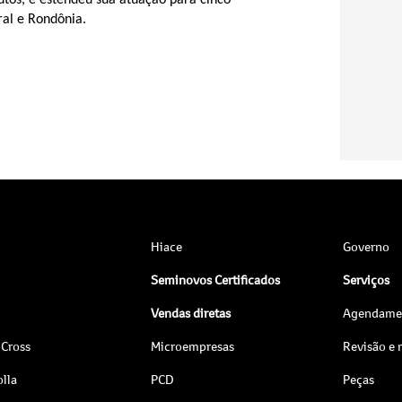
utos, e estendeu sua atuação para cinco
ral e Rondônia.
Hiace
Governo
Seminovos Certificados
Serviços
Vendas diretas
Agendamen
 Cross
Microempresas
Revisão e
lla
PCD
Peças