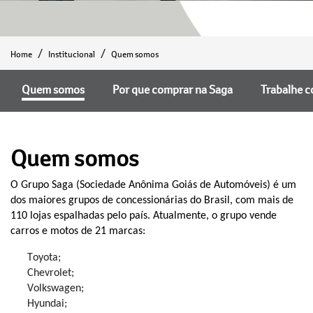
Home
Institucional
Quem somos
Quem somos
Por que comprar na Saga
Trabalhe 
Quem somos
O Grupo Saga (Sociedade Anônima Goiás de Automóveis) é um
dos maiores grupos de concessionárias do Brasil, com mais de
110 lojas espalhadas pelo país. Atualmente, o grupo vende
carros e motos de 2
1
marcas:
Toyota;
Chevrolet;
Volkswagen;
H
yundai;