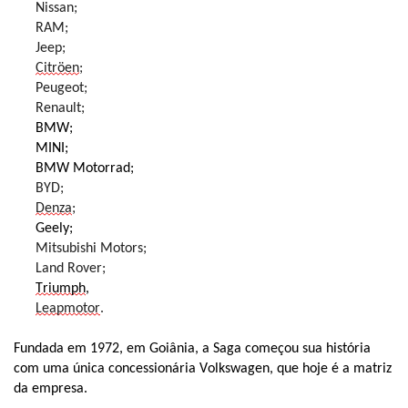
Nissan;
RAM;
Jeep;
Citröen
;
Peugeot;
Renault;
BMW;
MINI;
BMW Motorrad;
BYD;
Denza
;
Geely;
Mitsubishi Motors;
Land Rover;
Triumph
,
Leapmotor
.
Fundada em 1972, em Goiânia, a Saga começou sua história
com uma única concessionária Volkswagen, que hoje é a matriz
da empresa.