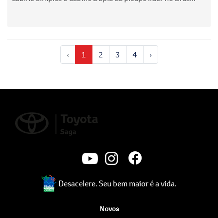
‹
1
2
3
4
›
Desacelere. Seu bem maior é a vida.
Novos