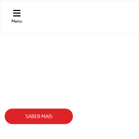
Menu
COROLLA CROSS
O SUV QUE VOCÊ ESTAVA ESPERANDO.
SABER MAIS