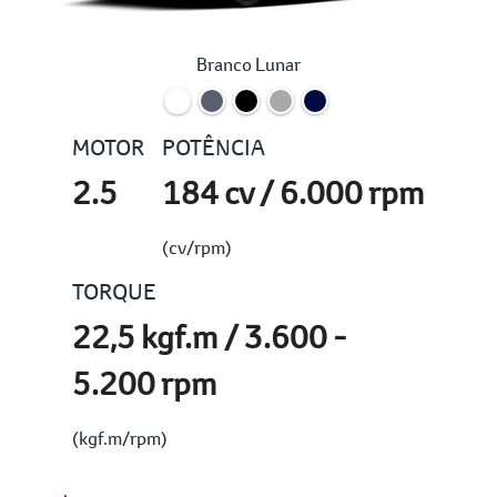
Branco Lunar
MOTOR
POTÊNCIA
2.5
184 cv / 6.000 rpm
(cv/rpm)
TORQUE
22,5 kgf.m / 3.600 -
5.200 rpm
(kgf.m/rpm)