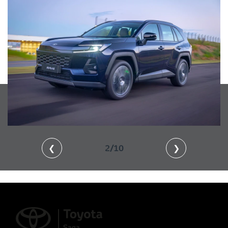
❮
2/10
❯