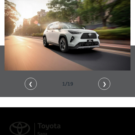
❮
1/19
❯