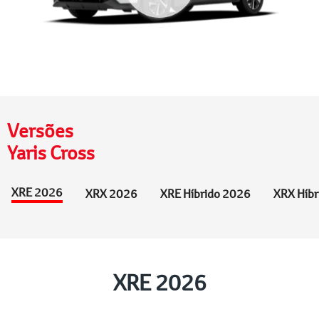
Versões
Yaris Cross
XRE 2026
XRX 2026
XRE Híbrido 2026
XRX Híbr
XRE 2026