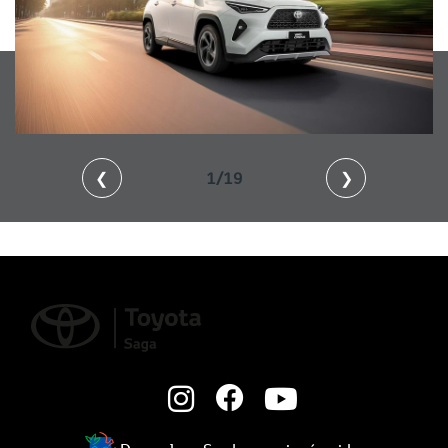
❮
1/19
❯