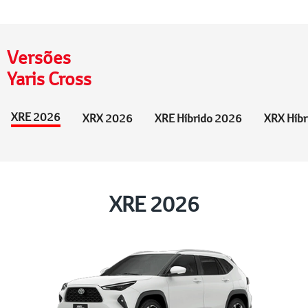
Versões
Yaris Cross
XRE 2026
XRX 2026
XRE Híbrido 2026
XRX Híbr
XRE 2026