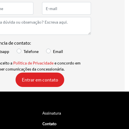
ncia de contato:
tsapp
Telefone
Email
aceito a
Política de Privacidade
e concordo em
ber comunicações da concessionária.
Entrar em contato
Assinatura
Contato