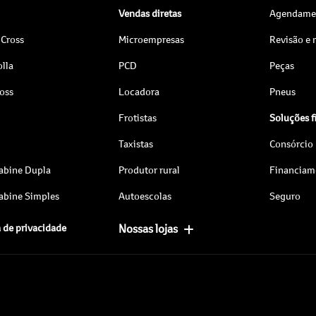
Vendas diretas
Agendamen
 Cross
Microempresas
Revisão e
lla
PCD
Peças
ross
Locadora
Pneus
Frotistas
Soluções f
Taxistas
Consórcio
abine Dupla
Produtor rural
Financiam
abine Simples
Autoescolas
Seguro
a de privacidade
Nossas lojas