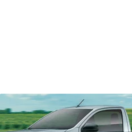
Explore nossos modelos
Elétricos
Carros de passeio
SUVs
Híbridos