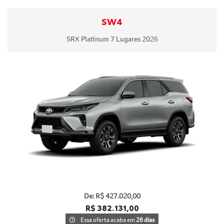
SW4
SRX Platinum 7 Lugares 2026
templates.template-01.components.carousel.texts.contro
templa
De: R$ 427.020,00
R$ 382.131,00
Essa oferta acaba em
26 dias