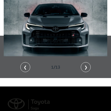
❮
1/13
❯