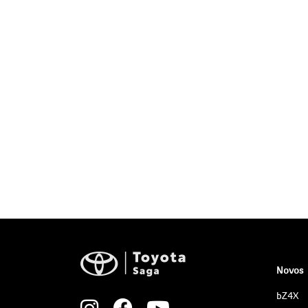
Novos
bZ4X