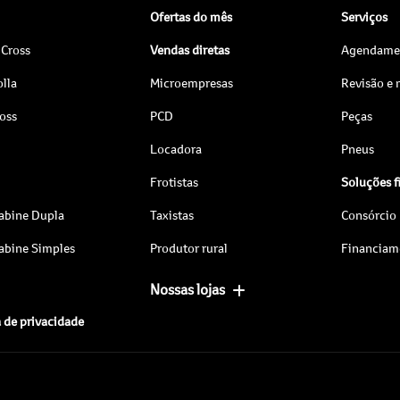
Ofertas do mês
Serviços
 Cross
Vendas diretas
Agendamen
lla
Microempresas
Revisão e
ross
PCD
Peças
Locadora
Pneus
Frotistas
Soluções f
abine Dupla
Taxistas
Consórcio
abine Simples
Produtor rural
Financiam
Nossas lojas
a de privacidade