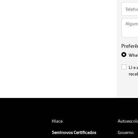
Preferê
Wha
Li e 
rece
Hiace
Autoescol
Seminovos Certificados
Governo