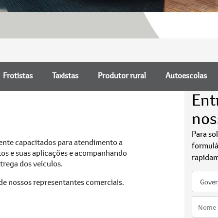
Frotistas
Taxistas
Produtor rural
Autoescolas
Ent
nos
Para so
mente capacitados para atendimento a
formulá
utos e suas aplicações e acompanhando
rapidam
ntrega dos veículos.
 de nossos representantes comerciais.