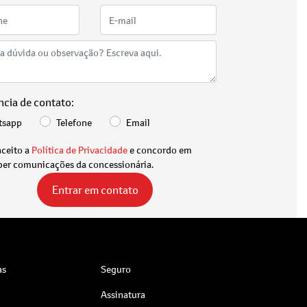
ncia de contato:
tsapp
Telefone
Email
aceito a
Política de Privacidade
e concordo em
ber comunicações da concessionária.
Entrar em contato
as
Seguro
Assinatura