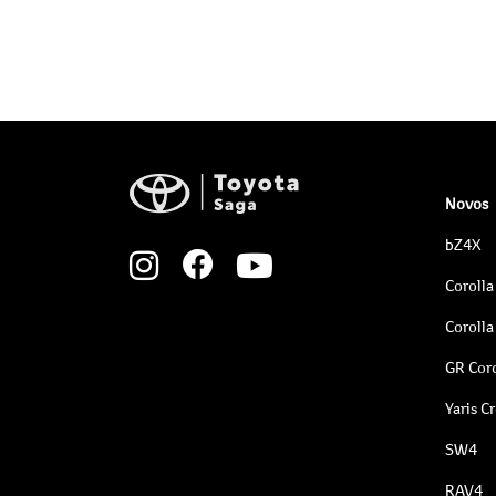
Novos
bZ4X
Corolla
Corolla
GR Coro
Yaris C
SW4
RAV4