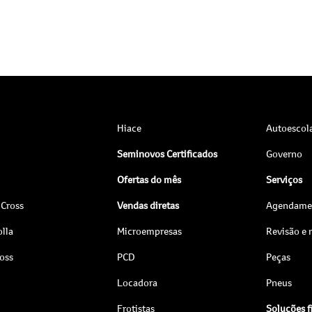
Hiace
Autoescol
Seminovos Certificados
Governo
Ofertas do mês
Serviços
 Cross
Vendas diretas
Agendamen
lla
Microempresas
Revisão e
ross
PCD
Peças
Locadora
Pneus
Frotistas
Soluções f