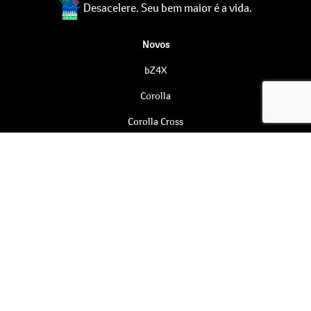
Desacelere. Seu bem maior é a vida.
Novos
bZ4X
Corolla
Corolla Cross
GR Corolla
Yaris Cross
SW4
RAV4
Hilux Cabine Dupla
Hilux Cabine Simples
Hiace