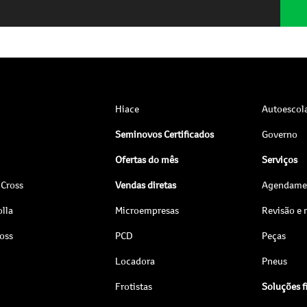
Hiace
Autoescol
Seminovos Certificados
Governo
Ofertas do mês
Serviços
 Cross
Vendas diretas
Agendamen
lla
Microempresas
Revisão e
ross
PCD
Peças
Locadora
Pneus
Frotistas
Soluções f