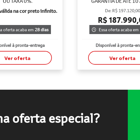
OU TAXA 0%.
GARANTIA DE ATÉ 10
álida na cor preto infinito.
De: R$ 197.120,0
R$ 187.990,
a oferta acaba em
28 dias
Essa oferta acaba em
onível à pronta-entrega
Disponível à pronta-en
Ver oferta
Ver oferta
a oferta especial?