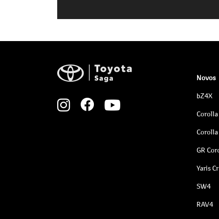
Novos
bZ4X
Corolla
Corolla
GR Coro
Yaris C
SW4
RAV4