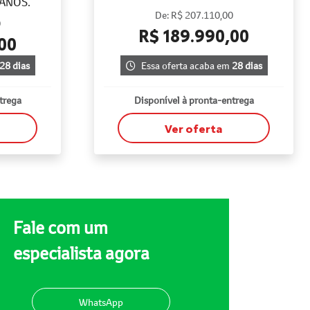
 ANOS.
De: R$ 207.110,00
0
R$ 189.990,00
00
28 dias
Essa oferta acaba em
28 dias
trega
Disponível à pronta-entrega
Ver oferta
Fale com um
especialista agora
WhatsApp