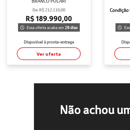
BRANCO POLAR!
De: R$ 212.110,00
Condição v
R$ 189.990,00
Essa oferta acaba em
28 dias
Ess
Disponível à pronta-entrega
Disp
Ver oferta
Não achou um