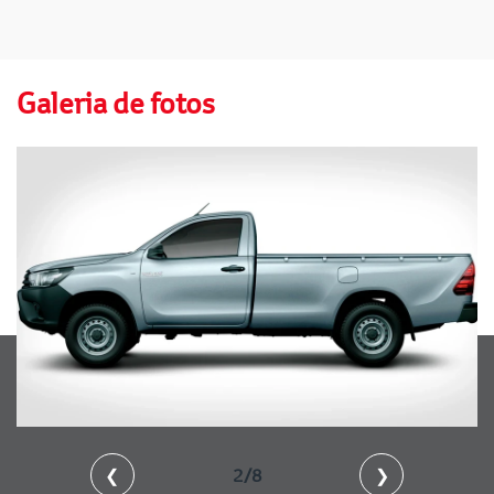
Galeria de fotos
❮
2/8
❯