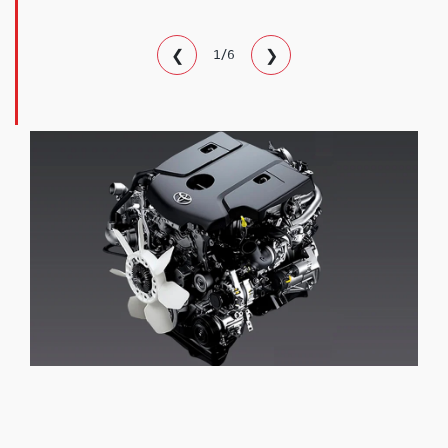
❮
❯
1/6