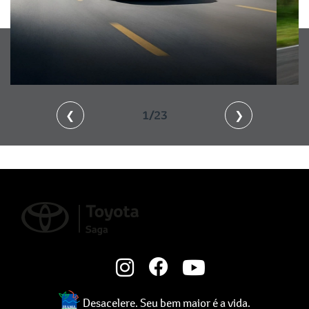
❮
2/23
❯
Desacelere. Seu bem maior é a vida.