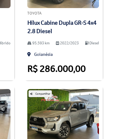
TOYOTA
Hilux Cabine Dupla GR-S 4x4
2.8 Diesel
íbrido
95.593 km
2022/2023
Diesel
Goianésia
R$ 286.000,00
Compartilhar