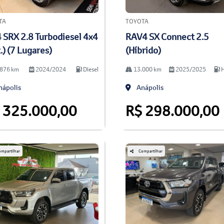
TA
TOYOTA
 SRX 2.8 Turbodiesel 4x4
RAV4 SX Connect 2.5
.) (7 Lugares)
(Híbrido)
876 km
2024/2024
Diesel
13.000 km
2025/2025
H
ápolis
Anápolis
 325.000,00
R$ 298.000,00
mpartilhar
Compartilhar