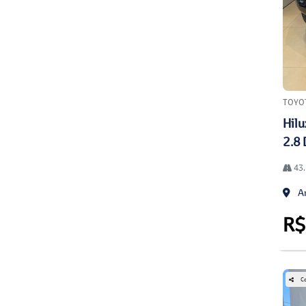
TOYO
Hilu
2.8 
43.
An
R$
Co