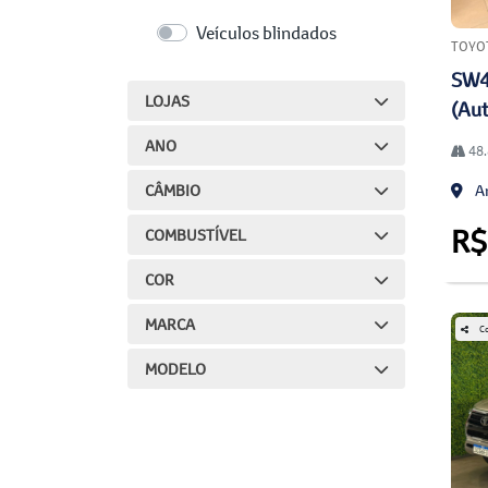
Veículos blindados
TOYO
SW4
LOJAS
(Aut
ANO
48.
CÂMBIO
An
R$
COMBUSTÍVEL
COR
MARCA
Co
MODELO