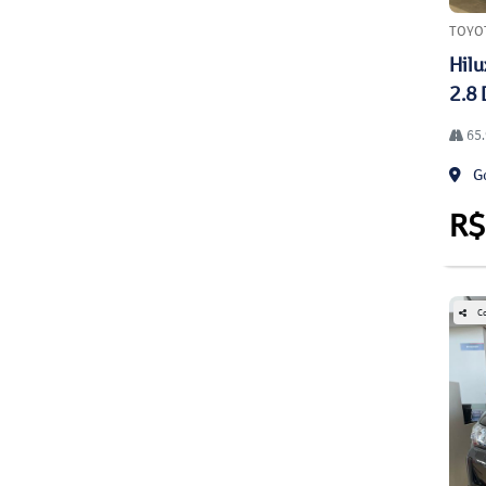
TOYO
Hilu
2.8 
65.
Go
R$
Co