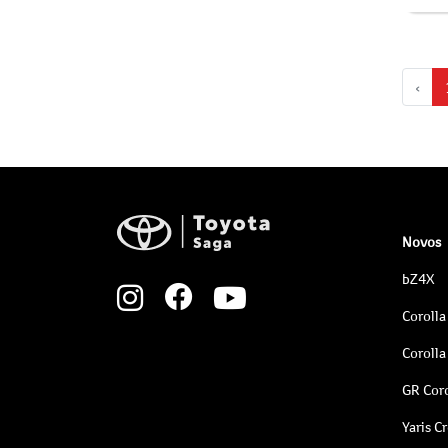
‹
Novos
bZ4X
Corolla
Corolla
GR Coro
Yaris C