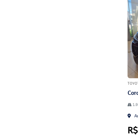
TOYO
Coro
1.9
An
R$