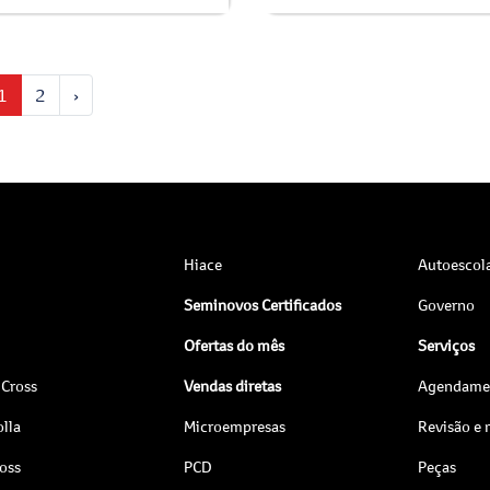
1
2
›
Hiace
Autoescol
Seminovos Certificados
Governo
Ofertas do mês
Serviços
 Cross
Vendas diretas
Agendamen
lla
Microempresas
Revisão e
ross
PCD
Peças