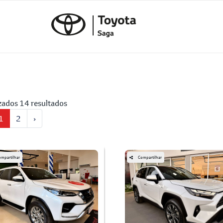
zados 14 resultados
1
2
›
mpartilhar
Compartilhar