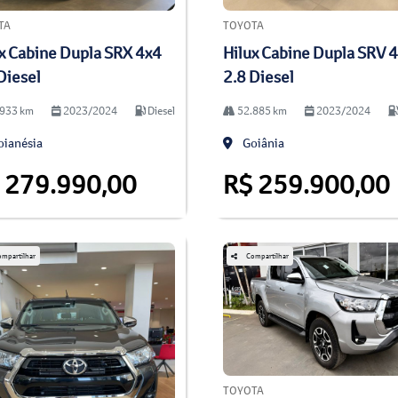
TA
TOYOTA
x Cabine Dupla SRX 4x4
Hilux Cabine Dupla SRV 
Diesel
2.8 Diesel
933 km
2023/2024
Diesel
52.885 km
2023/2024
ianésia
Goiânia
 279.990,00
R$ 259.900,00
mpartilhar
Compartilhar
TOYOTA