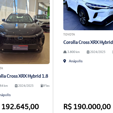
TOYOTA
Corolla Cross XRX Hybrid
3.800 km
2024/2025
Anápolis
TA
lla Cross XRX Hybrid 1.8
64 km
2024/2025
Flex
ápolis
 192.645,00
R$ 190.000,00