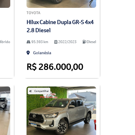
TOYOTA
Hilux Cabine Dupla GR-S 4x4
2.8 Diesel
íbrido
95.593 km
2022/2023
Diesel
Goianésia
R$ 286.000,00
Compartilhar