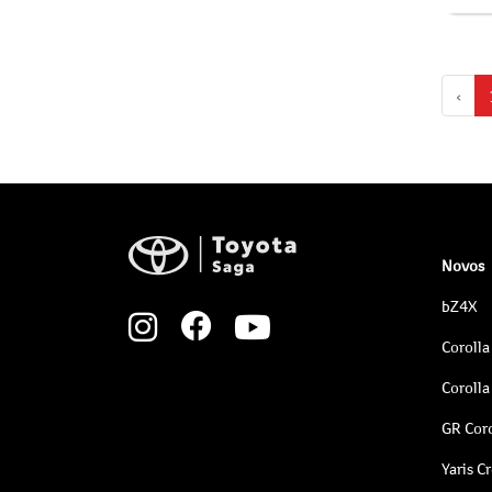
‹
Novos
bZ4X
Corolla
Corolla
GR Coro
Yaris C