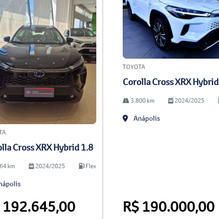
TOYOTA
Corolla Cross XRX Hybrid
3.800 km
2024/2025
Anápolis
TA
lla Cross XRX Hybrid 1.8
64 km
2024/2025
Flex
ápolis
 192.645,00
R$ 190.000,00