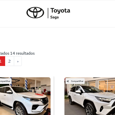
zados 14 resultados
1
2
›
mpartilhar
Compartilhar