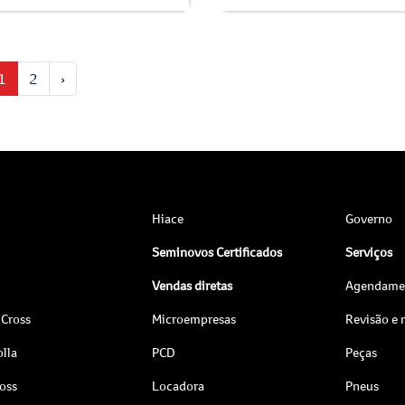
1
2
›
Hiace
Governo
Seminovos Certificados
Serviços
Vendas diretas
Agendamen
 Cross
Microempresas
Revisão e
lla
PCD
Peças
ross
Locadora
Pneus