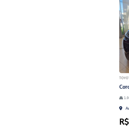
TOYO
Coro
1.9
An
R$