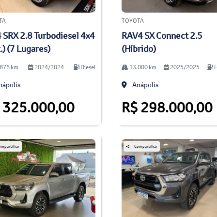
TA
TOYOTA
 SRX 2.8 Turbodiesel 4x4
RAV4 SX Connect 2.5
.) (7 Lugares)
(Híbrido)
876 km
2024/2024
Diesel
13.000 km
2025/2025
H
ápolis
Anápolis
 325.000,00
R$ 298.000,00
mpartilhar
Compartilhar