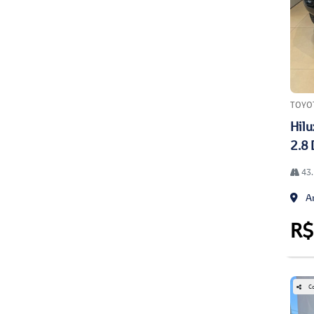
TOYO
Hilu
2.8 
43.
An
R$
Co