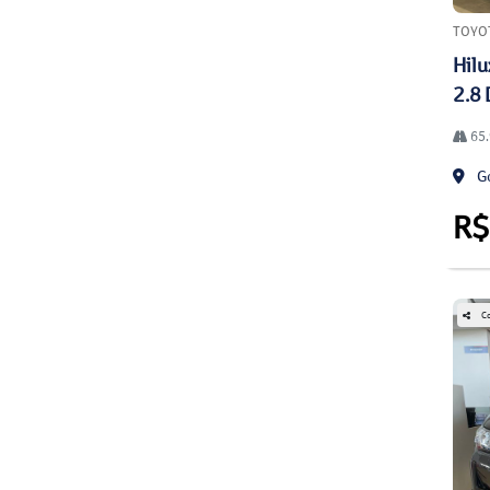
TOYO
Hilu
2.8 
65.
Go
R$
Co