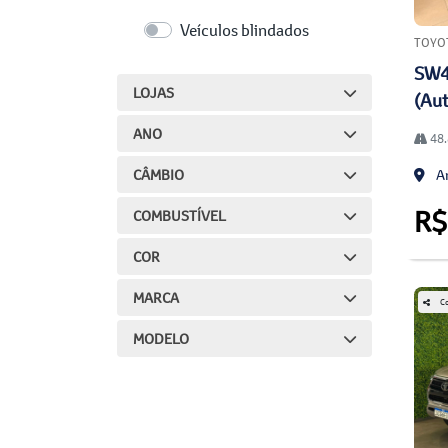
Veículos blindados
TOYO
SW4
LOJAS
(Aut
ANO
48.
CÂMBIO
An
R$
COMBUSTÍVEL
COR
MARCA
Co
MODELO