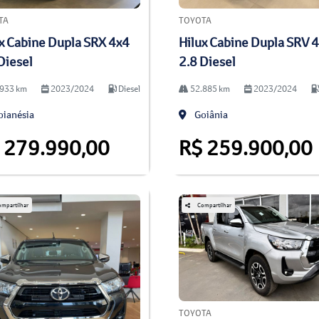
TA
TOYOTA
x Cabine Dupla SRX 4x4
Hilux Cabine Dupla SRV 
Diesel
2.8 Diesel
933 km
2023/2024
Diesel
52.885 km
2023/2024
ianésia
Goiânia
 279.990,00
R$ 259.900,00
mpartilhar
Compartilhar
TOYOTA