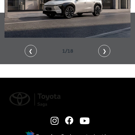
❮
1/18
❯