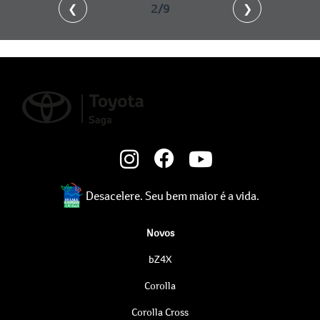
❮
3/9
❯
Desacelere. Seu bem maior é a vida.
Novos
bZ4X
Corolla
Corolla Cross