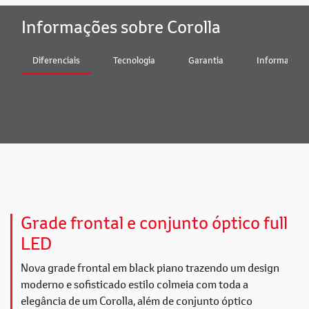
Informações sobre Corolla
Diferenciais
Tecnologia
Garantia
Informações 
Grade frontal e conjunto óptico full
LED
Nova grade frontal em black piano trazendo um design
moderno e sofisticado estilo colmeia com toda a
elegância de um Corolla, além de conjunto óptico