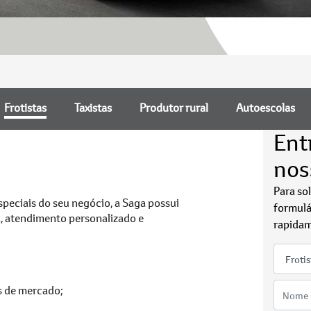
Frotistas
Taxistas
Produtor rural
Autoescolas
Ent
nos
Para so
speciais do seu negócio, a Saga possui
formulá
a, atendimento personalizado e
rapidam
s de mercado;