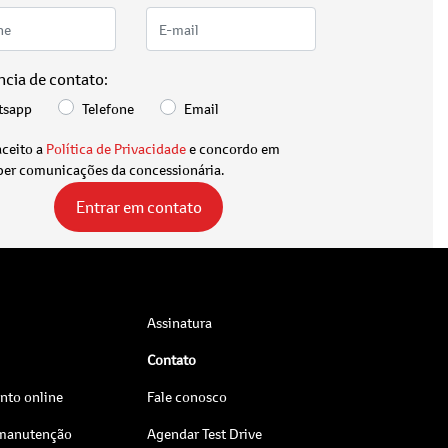
ncia de contato:
tsapp
Telefone
Email
aceito a
Política de Privacidade
e concordo em
ber comunicações da concessionária.
Entrar em contato
Assinatura
Contato
to online
Fale conosco
 manutenção
Agendar Test Drive