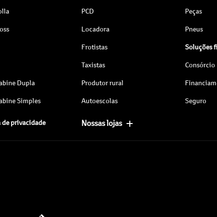
lla
PCD
Peças
ross
Locadora
Pneus
Frotistas
Soluções f
Taxistas
Consórcio
abine Dupla
Produtor rural
Financiam
abine Simples
Autoescolas
Seguro
a de privacidade
Nossas lojas