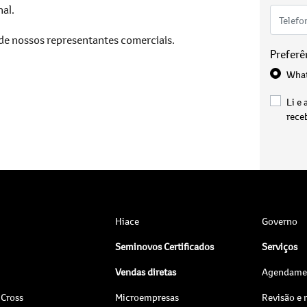
al.
 de nossos representantes comerciais.
Preferê
Wha
Li e 
rece
Hiace
Governo
Seminovos Certificados
Serviços
Vendas diretas
Agendamen
 Cross
Microempresas
Revisão e