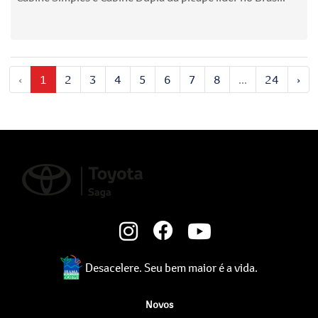
‹
1
2
3
4
5
6
7
8
...
24
›
Desacelere. Seu bem maior é a vida.
Novos