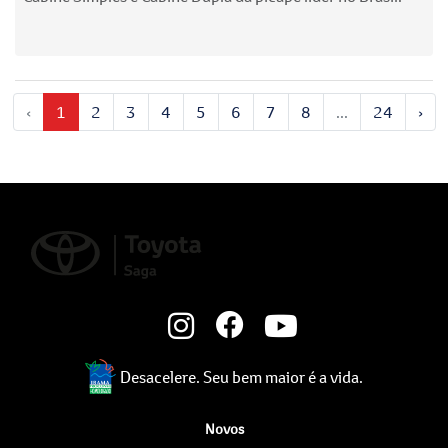
‹
1
2
3
4
5
6
7
8
...
24
›
Desacelere. Seu bem maior é a vida.
Novos