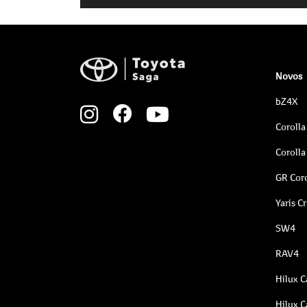
Novos
bZ4X
Corolla
Corolla
GR Coro
Yaris C
SW4
RAV4
Hilux C
Hilux C