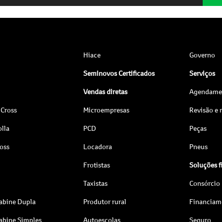
Hiace
Governo
Seminovos Certificados
Serviços
Vendas diretas
Agendamen
 Cross
Microempresas
Revisão e
lla
PCD
Peças
ross
Locadora
Pneus
Frotistas
Soluções f
Taxistas
Consórcio
abine Dupla
Produtor rural
Financiam
abine Simples
Autoescolas
Seguro