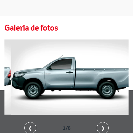
Galeria de fotos
❮
2/8
❯