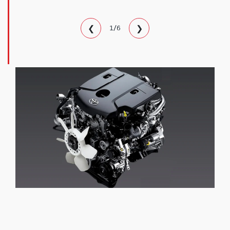
❮
❯
1/6