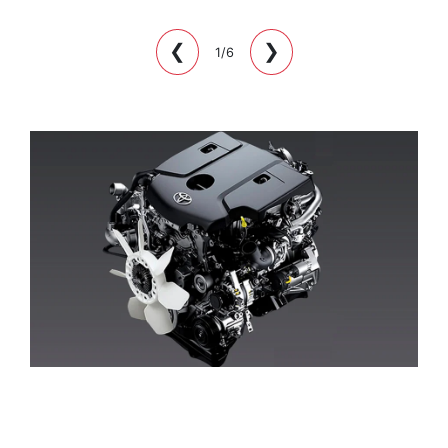
❮
❯
1/6