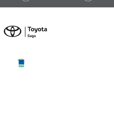
Desacelere. Seu bem maior é a vida.
Novos
bZ4X
Corolla
Corolla Cross
GR Corolla