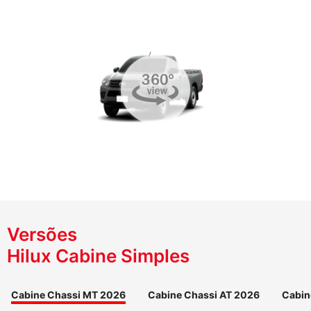
Versões
Hilux Cabine Simples
Cabine Chassi MT 2026
Cabine Chassi AT 2026
Cabin