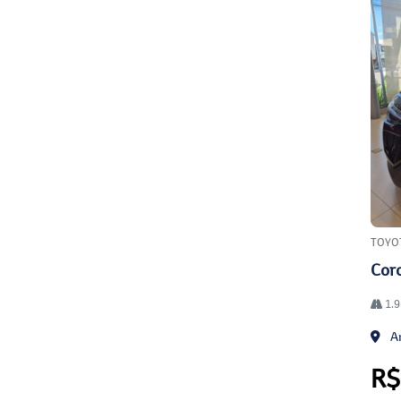
TOYO
Coro
1.9
An
R$