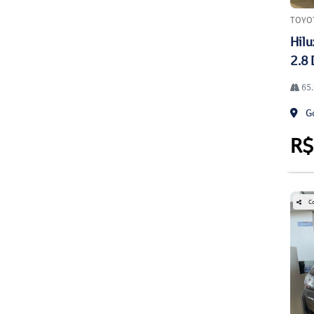
TOYO
Hilu
2.8 
65.
Go
R$
Co