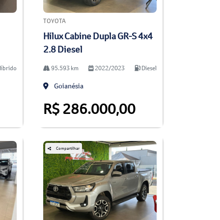
TOYOTA
Hilux Cabine Dupla GR-S 4x4
2.8 Diesel
íbrido
95.593 km
2022/2023
Diesel
Goianésia
R$ 286.000,00
Compartilhar