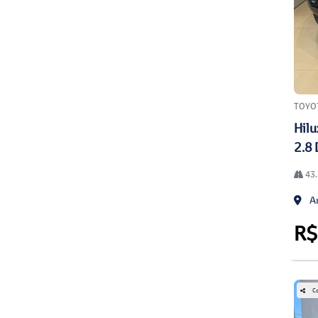
TOYO
Hilu
2.8 
43.
An
R$
Co