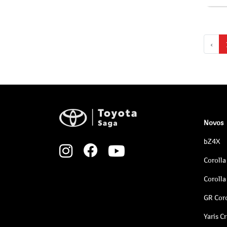
‹
Novos
bZ4X
Corolla
Corolla
GR Coro
Yaris C