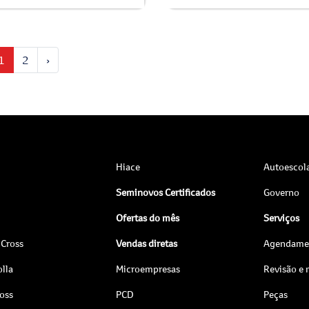
1
2
›
Hiace
Autoescol
Seminovos Certificados
Governo
Ofertas do mês
Serviços
 Cross
Vendas diretas
Agendamen
lla
Microempresas
Revisão e
ross
PCD
Peças