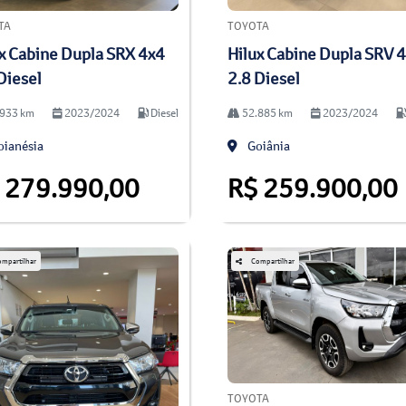
TA
TOYOTA
x Cabine Dupla SRX 4x4
Hilux Cabine Dupla SRV 
Diesel
2.8 Diesel
933 km
2023/2024
Diesel
52.885 km
2023/2024
ianésia
Goiânia
 279.990,00
R$ 259.900,00
mpartilhar
Compartilhar
TOYOTA