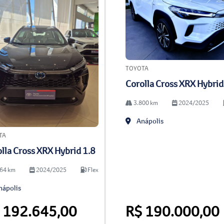
TOYOTA
Corolla Cross XRX Hybrid
3.800 km
2024/2025
Anápolis
TA
lla Cross XRX Hybrid 1.8
64 km
2024/2025
Flex
ápolis
 192.645,00
R$ 190.000,00