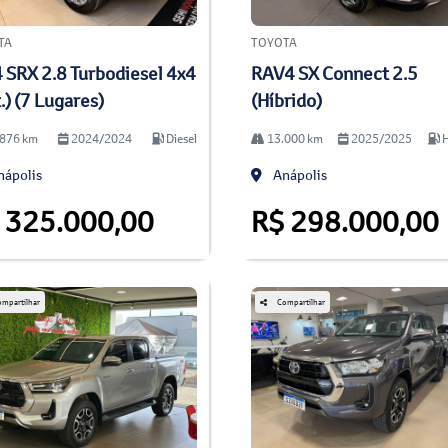
TA
TOYOTA
 SRX 2.8 Turbodiesel 4x4
RAV4 SX Connect 2.5
.) (7 Lugares)
(Híbrido)
876 km
2024/2024
Diesel
13.000 km
2025/2025
H
ápolis
Anápolis
 325.000,00
R$ 298.000,00
mpartilhar
Compartilhar