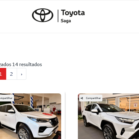
zados 14 resultados
1
2
›
mpartilhar
Compartilhar