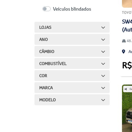
Veículos blindados
TOYO
SW4
LOJAS
(Aut
ANO
48.
CÂMBIO
An
R$
COMBUSTÍVEL
COR
MARCA
Co
MODELO