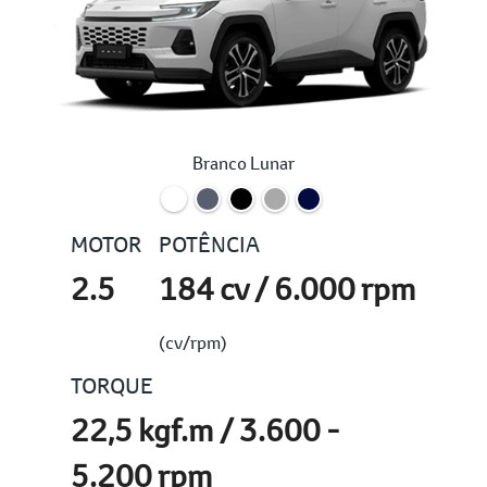
Branco Lunar
MOTOR
POTÊNCIA
2.5
184 cv / 6.000 rpm
(cv/rpm)
TORQUE
22,5 kgf.m / 3.600 -
5.200 rpm