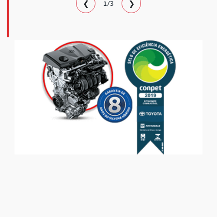
❮
❯
1/3