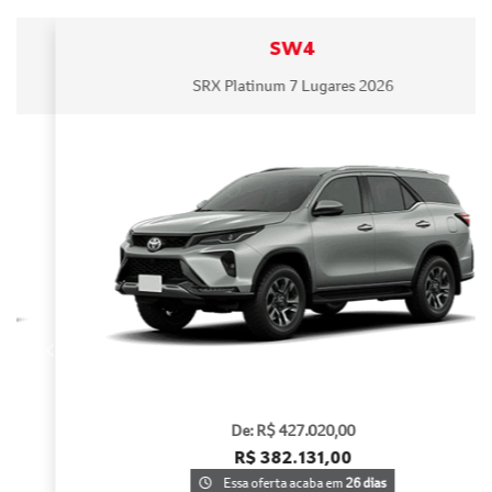
SW4
SRX Platinum 7 Lugares 2026
templates.template-01.components.carousel.texts.contro
templa
De: R$ 427.020,00
R$ 382.131,00
Essa oferta acaba em
26 dias