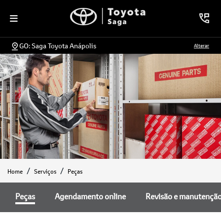
GO: Saga Toyota Anápolis
Alterar
Home
Serviços
Peças
Peças
Agendamento online
Revisão e manutençã