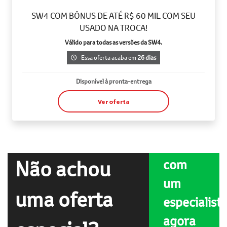
SW4 COM BÔNUS DE ATÉ R$ 60 MIL COM SEU
USADO NA TROCA!
Válido para todas as versões da SW4.
Essa oferta acaba em
26 dias
Disponível à pronta-entrega
Ver oferta
Fale
Não achou
com
um
uma oferta
especialist
agora