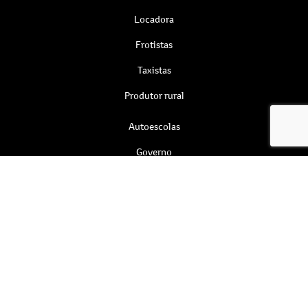
Locadora
Frotistas
Taxistas
Produtor rural
Autoescolas
Governo
Serviços
Agendamento online
Revisão e manutenção
Peças
Pneus
Soluções financeiras