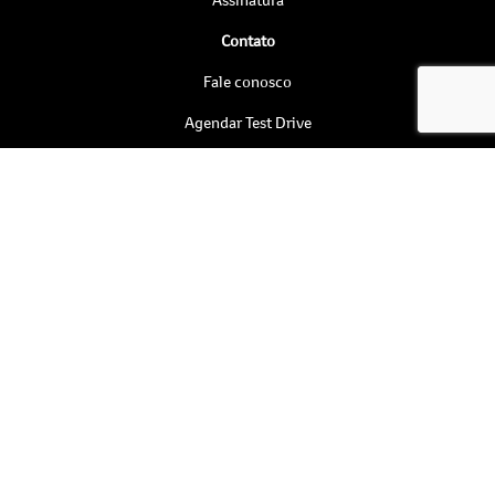
Contato
Fale conosco
Agendar Test Drive
Institucional
Quem somos
Por que comprar na Saga
Trabalhe conosco
Relatório de Sustentabilidade
Blog
Política de privacidade
Nossas lojas