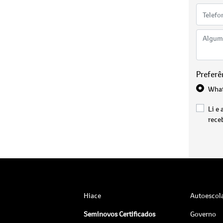
Preferê
Wha
Li e 
rece
Hiace
Autoescol
Seminovos Certificados
Governo