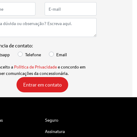
ncia de contato:
tsapp
Telefone
Email
aceito a
Política de Privacidade
e concordo em
ber comunicações da concessionária.
Entrar em contato
as
Seguro
Assinatura