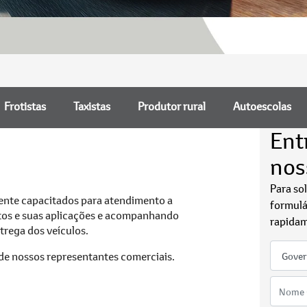
Frotistas
Taxistas
Produtor rural
Autoescolas
Ent
nos
Para so
mente capacitados para atendimento a
formulá
utos e suas aplicações e acompanhando
rapidam
ntrega dos veículos.
 de nossos representantes comerciais.