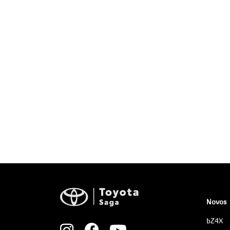
Novos
bZ4X