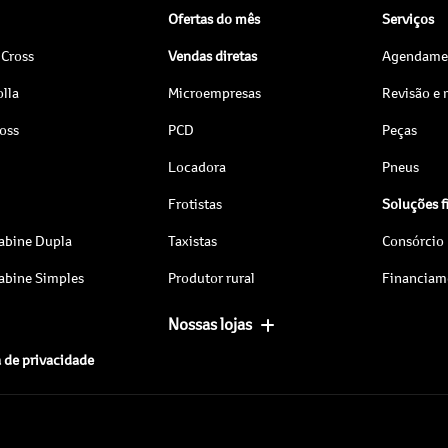
Ofertas do mês
Serviços
 Cross
Vendas diretas
Agendamen
lla
Microempresas
Revisão e
ross
PCD
Peças
Locadora
Pneus
Frotistas
Soluções f
abine Dupla
Taxistas
Consórcio
abine Simples
Produtor rural
Financiam
Nossas lojas
a de privacidade