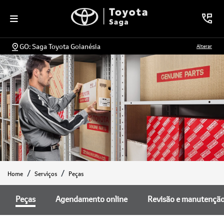
GO: Saga Toyota Goianésia
Alterar
Home
Serviços
Peças
Peças
Agendamento online
Revisão e manutençã