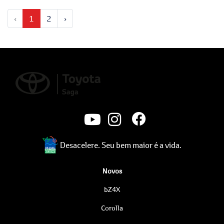
‹
1
2
›
Desacelere. Seu bem maior é a vida.
Novos
bZ4X
Corolla