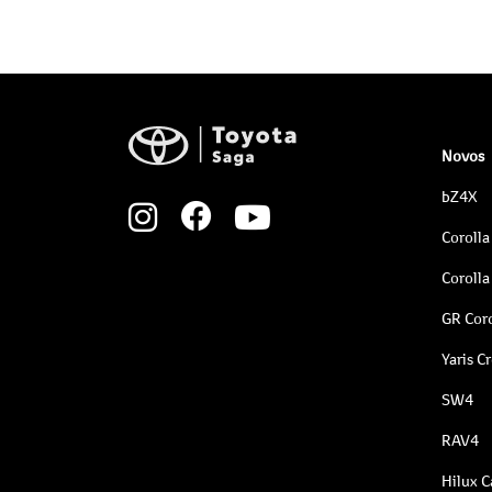
Novos
bZ4X
Corolla
Corolla
GR Coro
Yaris C
SW4
RAV4
Hilux C