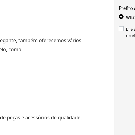
Prefiro
Wha
Li e 
rece
hegante,
também oferece
mos
vários
elo, como
:
 de peças
e acessórios
de qualidade,