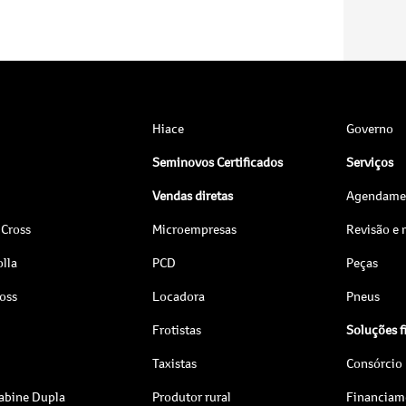
Hiace
Governo
Seminovos Certificados
Serviços
Vendas diretas
Agendamen
 Cross
Microempresas
Revisão e
lla
PCD
Peças
ross
Locadora
Pneus
Frotistas
Soluções f
Taxistas
Consórcio
abine Dupla
Produtor rural
Financiam