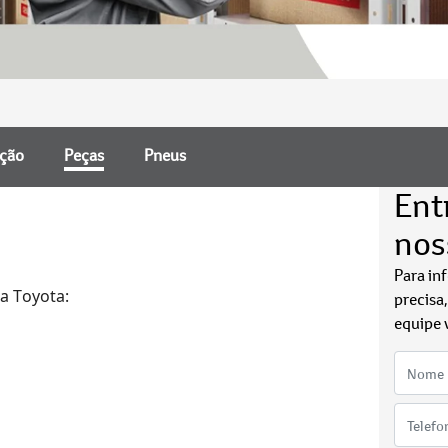
nção
Peças
Pneus
Ent
nos
Para in
a Toyota
:
precisa
equipe 