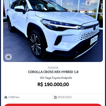
Co
mp
TOYOTA
arti
COROLLA CROSS XRX HYBRID 1.8
lhe
GO: Saga Toyota Anápolis
R$ 190.000,00
3.800 km
2024/2025