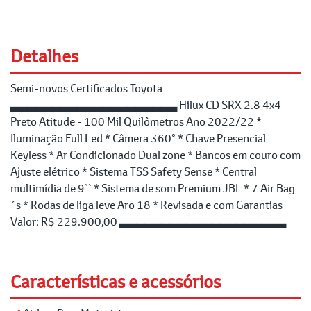
Detalhes
Semi-novos Certificados Toyota
▃▃▃▃▃▃▃▃▃▃▃▃▃▃▃▃▃▃▃▃ Hilux CD SRX 2.8 4x4
Preto Atitude - 100 Mil Quilômetros Ano 2022/22 *
Iluminação Full Led * Câmera 360° * Chave Presencial
Keyless * Ar Condicionado Dual zone * Bancos em couro com
Ajuste elétrico * Sistema TSS Safety Sense * Central
multimídia de 9`` * Sistema de som Premium JBL * 7 Air Bag
´s * Rodas de liga leve Aro 18 * Revisada e com Garantias
Valor: R$ 229.900,00 ▃▃▃▃▃▃▃▃▃▃▃▃▃▃▃▃▃▃▃▃
Características e acessórios