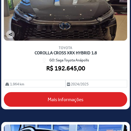
Co
mp
TOYOTA
arti
COROLLA CROSS XRX HYBRID 1.8
lhe
GO: Saga Toyota Anápolis
R$ 192.645,00
1.964 km
2024/2025
Mais informações