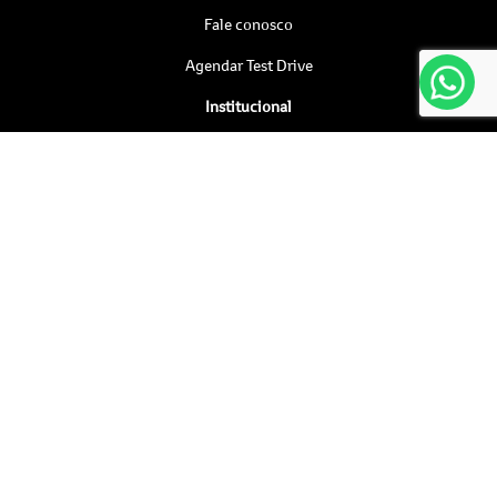
Fale conosco
Agendar Test Drive
Institucional
Quem somos
Por que comprar na Saga
Trabalhe conosco
Relatório de Sustentabilidade
Blog
Política de privacidade
Nossas lojas
KASA MOTORS LTDA