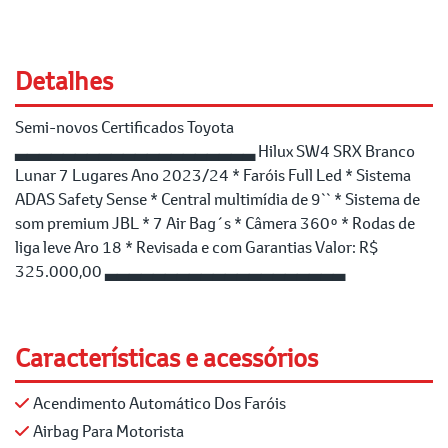
Detalhes
Semi-novos Certificados Toyota
▃▃▃▃▃▃▃▃▃▃▃▃▃▃▃▃▃▃▃▃ Hilux SW4 SRX Branco
Lunar 7 Lugares Ano 2023/24 * Faróis Full Led * Sistema
ADAS Safety Sense * Central multimídia de 9`` * Sistema de
som premium JBL * 7 Air Bag´s * Câmera 360º * Rodas de
liga leve Aro 18 * Revisada e com Garantias Valor: R$
325.000,00 ▃▃▃▃▃▃▃▃▃▃▃▃▃▃▃▃▃▃▃▃
Características e acessórios
Acendimento Automático Dos Faróis
Airbag Para Motorista