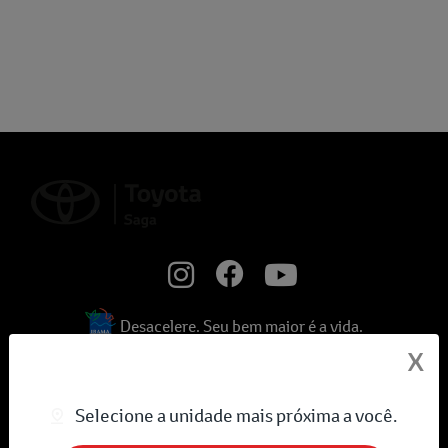
Desacelere. Seu bem maior é a vida.
X
Novos
Selecione a unidade mais próxima a você.
bZ4X