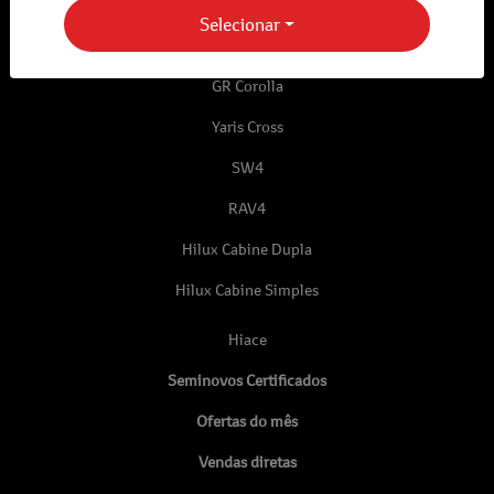
Corolla
Selecionar
Corolla Cross
GR Corolla
Yaris Cross
SW4
RAV4
Hilux Cabine Dupla
Hilux Cabine Simples
Hiace
Seminovos Certificados
Ofertas do mês
Vendas diretas