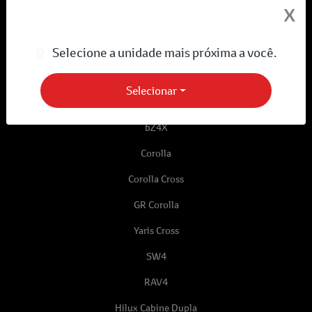
X
Selecione a unidade mais próxima a você.
Desacelere. Seu bem maior é a vida.
Selecionar
Novos
bZ4X
Corolla
Corolla Cross
GR Corolla
Yaris Cross
SW4
RAV4
Hilux Cabine Dupla