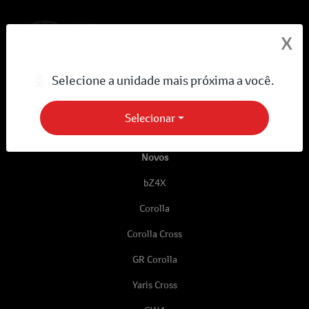
X
Selecione a unidade mais próxima a você.
Selecionar
Desacelere. Seu bem maior é a vida.
Novos
bZ4X
Corolla
Corolla Cross
GR Corolla
Yaris Cross