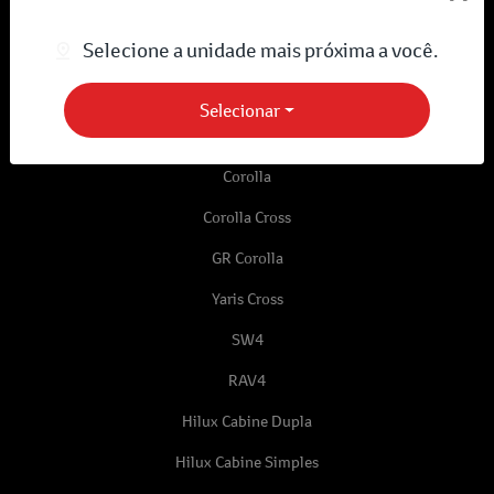
Desacelere. Seu bem maior é a vida.
Selecione a unidade mais próxima a você.
Novos
Selecionar
bZ4X
Corolla
Corolla Cross
GR Corolla
Yaris Cross
SW4
RAV4
Hilux Cabine Dupla
Hilux Cabine Simples