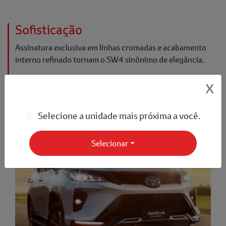
Sofisticação
Assinatura exclusiva em linhas cromadas e acabamento
interno refinado tornam o SW4 sinônimo de elegância.
X
❮
❯
1/7
Selecione a unidade mais próxima a você.
Selecionar