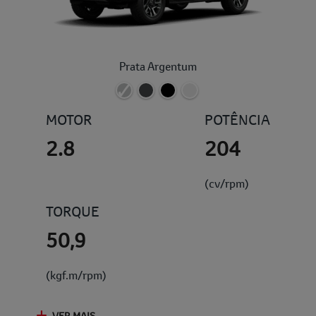
Prata Argentum
MOTOR
POTÊNCIA
2.8
204
(cv/rpm)
TORQUE
50,9
(kgf.m/rpm)
VER MAIS