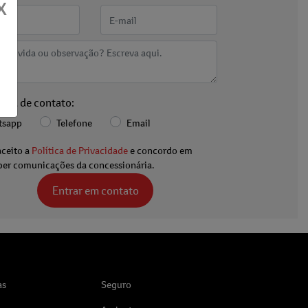
X
ncia de contato:
tsapp
Telefone
Email
aceito a
Política de Privacidade
e concordo em
ber comunicações da concessionária.
Entrar em contato
as
Seguro