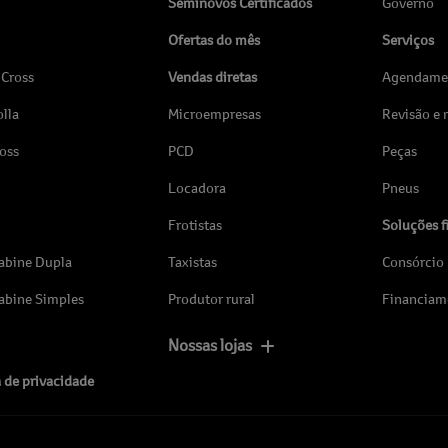
Seminovos Certificados
Governo
Ofertas do mês
Serviços
 Cross
Vendas diretas
Agendamen
lla
Microempresas
Revisão e
ross
PCD
Peças
Locadora
Pneus
Frotistas
Soluções f
abine Dupla
Taxistas
Consórcio
abine Simples
Produtor rural
Financiam
Nossas lojas
a de privacidade