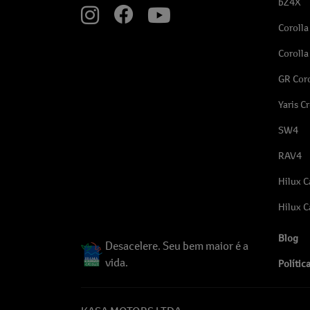
bZ4X
Corolla
Corolla
GR Coro
Yaris C
SW4
RAV4
Hilux C
Hilux C
Blog
Desacelere. Seu bem maior é a
vida.
Polític