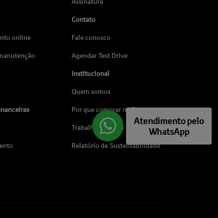
Assinatura
Contato
to online
Fale conosco
 manutenção
Agendar Test Drive
Institucional
Quem somos
inanceiras
Por que comprar na Saga
Atendimento pelo
Trabalhe conosco
WhatsApp
ento
Relatório de Sustentabilidade