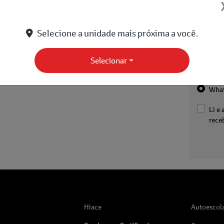
Selecione a unidade mais próxima a você.
Selecionar
Preferê
Wha
Li e 
rece
Hiace
Autoescol