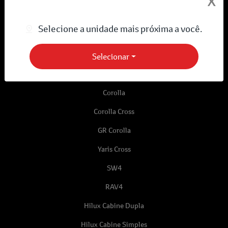
X
Selecione a unidade mais próxima a você.
Desacelere. Seu bem maior é a vida.
Novos
Selecionar
bZ4X
Corolla
Corolla Cross
GR Corolla
Yaris Cross
SW4
RAV4
Hilux Cabine Dupla
Hilux Cabine Simples